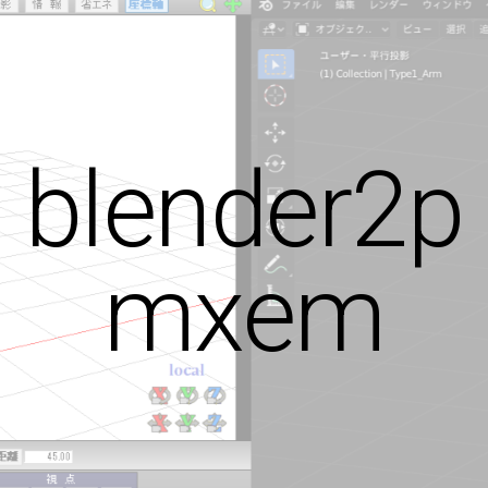
blender2p
mxem